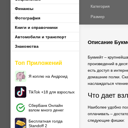
Категория
Финансы
Размер
Фотография
Книги и справочники
Автомобили и транспорт
Описание Букме
Знакомства
Букмейт – крупнейша
Топ Приложений
произведений в десят
есть доступ в интер
Я коплю на Андроид
домашние полки. Ска
наслаждаться чтени
TikTok +18 для взрослых
Что дает вз
СберБанк Онлайн
Наиболее удобно пол
взлом много денег
оплачивать – доста
следующие фишки:
Бесплатная голда
Standoff 2