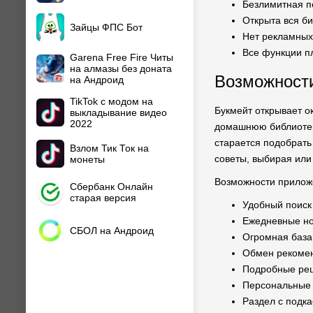
Безлимитная п
Открыта вся би
Зайцы ФПС Бот
Нет рекламных 
Все функции п
Garena Free Fire Читы
на алмазы без доната
Возможност
на Андроид
TikTok с модом на
Букмейт открывает о
выкладывание видео
2022
домашнюю библиотек
старается подобрать
Взлом Тик Ток на
советы, выбирая или 
монеты
Возможности прилож
Сбербанк Онлайн
старая версия
Удобный поиск 
Ежедневные нов
СБОЛ на Андроид
Огромная база
Обмен рекомен
Подробные рец
Персональные 
Раздел с подка