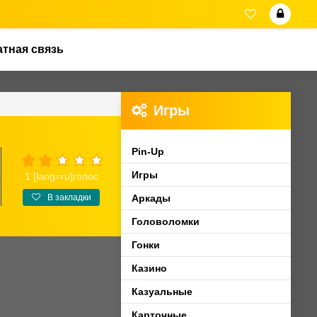
тная связь
Игры
Pin-Up
Игры
1
[lang=ru]голос
В закладки
Аркады
Головоломки
Гонки
Казино
Казуальные
Карточные