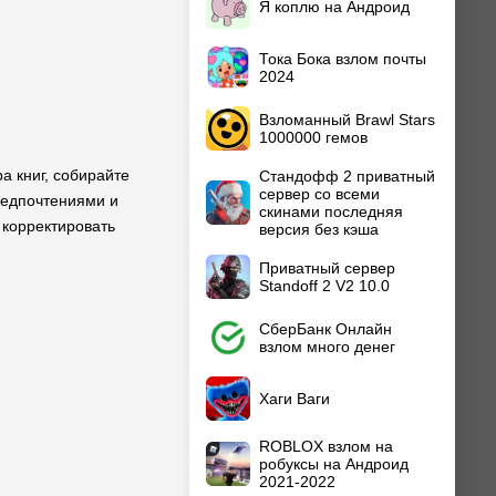
Я коплю на Андроид
Тока Бока взлом почты
2024
Взломанный Brawl Stars
1000000 гемов
а книг, собирайте
Стандофф 2 приватный
сервер со всеми
редпочтениями и
скинами последняя
 корректировать
версия без кэша
Приватный сервер
Standoff 2 V2 10.0
СберБанк Онлайн
взлом много денег
Хаги Ваги
ROBLOX взлом на
робуксы на Андроид
2021-2022