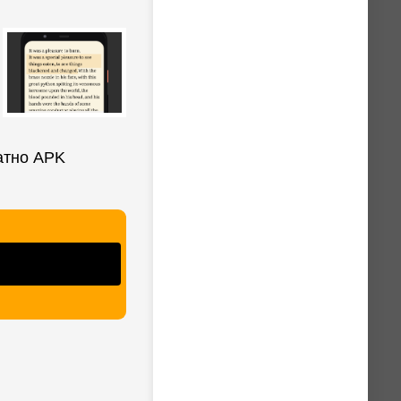
атно APK