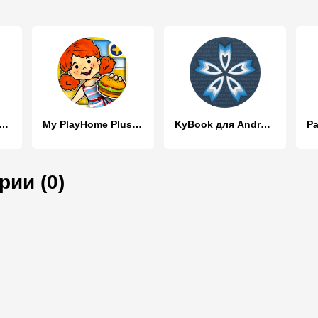
Рес Взлом на Андроид
My PlayHome Plus все открыто на Андроид
KyBook для Аndroid
ии (0)